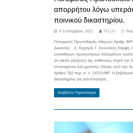
απορρήτου λόγω υπεράσ
ποινικού δικαστηρίου.
6 Σεπτεμβρίου, 2021
IT-LLO
Νομ
Πολυμελές Πρωτοδικείο Αθηνών Αριθμ. 6970
Δικαστές: Ε. Κεχαγιά, Γ. Κουναλής Κάμψη,
ευαίσθητων προσωπικών δεδομένων υγείας. 
σε οικείο (σύζυγο) της ασθενούς παρά την
υποκειμένου και γραπτής άδειας από την
άρθρο 7§2 περ. α΄ ν. 2472/1997. Η βεβαίωσ
δικαστηρίου για αποπλάνηση…
Διαβάστε Περισσότερα