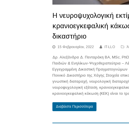
Η νευροψυχολογική εκτίμ
κρανιοεγκεφαλική κάκωσ
δικαστήριο
15 Φεβρουαρίου, 2022
IT-LLO
Ά
Δρ. Αλεξάνδρα Δ. Πενταράκη BA, MSc, Ph
Παιδιών & Ενηλίκων-Ψυχοθεραπεύτρια – Λέ
Εγγεγραμμένη Δικαστική Πραγματογνώμων σ
Ποινικό Δικαστήριο της Χάγης Στοιχεία επικο
γνωστική διαταραχή, νευρολογική διαταραχή
νευροψυχολογική εξέταση, κρανιοεγκεφαλι
κρανιοεγκεφαλική κάκωση (ΚΕΚ) είναι το τ
Διαβάστε Περισσότερα