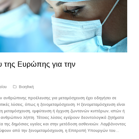
υ της Ευρώπης για την
αίου
Βιοηθική
ών ανθρώπινης προέλευσης για μεταμόσχευση έχει οδηγήσει σε
ατικές λύσεις, όπως η ξενομεταμόσχευση. Η ξενομεταμόσχευση είναι
τη μεταμόσχευση, εμφύτευση ή έγχυση ζωντανών κυττάρων, ιστών ή
νθρώπινο λήπτη. Τέτοιες λύσεις εγείρουν δεοντολογικά ζητήματα
έα της δημόσιας υγείας και στην μετάδοση ασθενειών. Λαμβάνοντας
κύψουν από την ξενομεταμόσχευση, η Επιτροπή Υπουργών του…