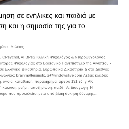
ηση σε ενήλικες και παιδιά με
η και η σημασία της για το
ρθρα - Μελέτες
D, CPsychol, AFBPsS Κλινική Ψυχολόγος & Νευροψυχολόγος
κτορας Ψυχολογίας στο Βρετανικό Πανεπιστήμιο της Αιγύπτου -
ε Ελληνικά Δικαστήρια, Ευρωπαικά Δικαστήρια & στο Διεθνές
ινωνίας: brainmattersinstitute@windowslive.com Λέξεις κλειδιά:
, άνοια, κατάθλιψη, παραλήρημα, άρθρο 131 εδ. γ΄ΑΚ,
κή κάκωση, μνήμη, αποζημίωση, παιδί Α. Εισαγωγή Η
ραύμα που προκαλείται μετά από βίαιη άσκηση δύναμης…