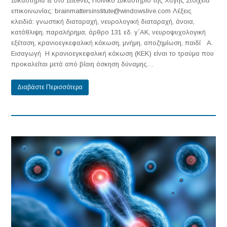
Δικαστήρια & στο Διεθνές Ποινικό Δικαστήριο της Χάγης Στοιχεία
επικοινωνίας: brainmattersinstitute@windowslive.com Λέξεις
κλειδιά: γνωστική διαταραχή, νευρολογική διαταραχή, άνοια,
κατάθλιψη, παραλήρημα, άρθρο 131 εδ. γ΄ΑΚ, νευροψυχολογική
εξέταση, κρανιοεγκεφαλική κάκωση, μνήμη, αποζημίωση, παιδί Α.
Εισαγωγή Η κρανιοεγκεφαλική κάκωση (ΚΕΚ) είναι το τραύμα που
προκαλείται μετά από βίαιη άσκηση δύναμης…
Διαβάστε Περισσότερα