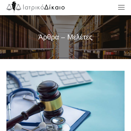
O
Mo
M
Άρθρα – Μελέτες