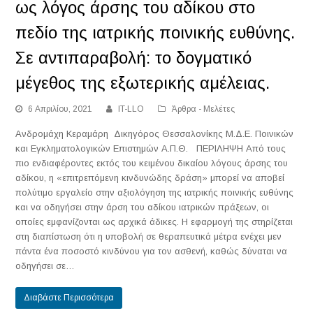
ως λόγος άρσης του αδίκου στο
πεδίο της ιατρικής ποινικής ευθύνης.
Σε αντιπαραβολή: το δογματικό
μέγεθος της εξωτερικής αμέλειας.
6 Απριλίου, 2021
IT-LLO
Άρθρα - Μελέτες
Ανδρομάχη Κεραμάρη Δικηγόρος Θεσσαλονίκης Μ.Δ.Ε. Ποινικών
και Εγκληματολογικών Επιστημών Α.Π.Θ. ΠΕΡΙΛΗΨΗ Από τους
πιο ενδιαφέροντες εκτός του κειμένου δικαίου λόγους άρσης του
αδίκου, η «επιτρεπόμενη κινδυνώδης δράση» μπορεί να αποβεί
πολύτιμο εργαλείο στην αξιολόγηση της ιατρικής ποινικής ευθύνης
και να οδηγήσει στην άρση του αδίκου ιατρικών πράξεων, οι
οποίες εμφανίζονται ως αρχικά άδικες. Η εφαρμογή της στηρίζεται
στη διαπίστωση ότι η υποβολή σε θεραπευτικά μέτρα ενέχει μεν
πάντα ένα ποσοστό κινδύνου για τον ασθενή, καθώς δύναται να
οδηγήσει σε…
Διαβάστε Περισσότερα