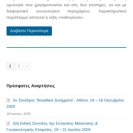
ορολογία που χρησιμοποιείται και στις δυο επιστήμες, αν και με
διαφορετικό εννοιολογικό περιεχόμενο. Χαρακτηριστικό
παράδειγμα αποτελεί η λέξη «παθογένεια».
Διαβάστε Περισσότερα
Page
Page
1
2
Next
Πρόσφατες Αναρτήσεις
3o Συνέδριο “Βιοηθικά Διλήμματα”, Αθήνα, 16 – 18 Οκτωβρίου
2026
24 Ιουνίου, 2026
32η Ειδική Σύνοδος της Ελληνικής Μαιευτικής &
Γυναικολογικής Εταιρείας, 19 – 21 Ιουνίου 2026