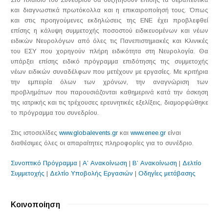
και διαγνωστικά πρωτόκολλα και η επικαιροποίησή τους. Όπως
και στις προηγούμενες εκδηλώσεις της ΕΝΕ έχει προβλεφθεί
επίσης η κάλυψη συμμετοχής ποσοστού ειδικευομένων και νέων
ειδικών Νευρολόγων από όλες τις Πανεπιστημιακές και Κλινικές
του ΕΣΥ που χορηγούν πλήρη ειδικότητα στη Νευρολογία. Θα
υπάρξει επίσης ειδικό πρόγραμμα επιδότησης της συμμετοχής
νέων ειδικών συναδέλφων που μετέχουν με εργασίες. Με κριτήρια
την εμπειρία όλων των χρόνων, την αναγνώριση των
προβλημάτων που παρουσιάζονται καθημερινά κατά την άσκηση
της ιατρικής και τις τρέχουσες ερευνητικές εξελίξεις, διαμορφώθηκε
το πρόγραμμα του συνεδρίου.
Στις ιστοσελίδες
www.globalevents.
gr
και
www.enee.gr
είναι
διαθέσιμες όλες οι απαραίτητες πληροφορίες για το συνέδριο.
Συνοπτικό Πρόγραμμα
|
Α’ Ανακοίνωση
|
Β’ Ανακοίνωση
|
Δελτίο
Συμμετοχής
|
Δελτίο Υποβολής Εργασιών
|
Οδηγίες μετάβασης
Κοινοποίηση