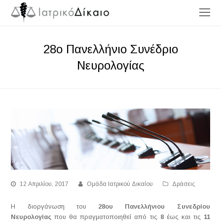
O
Mo
M
28ο Πανελλήνιο Συνέδριο
Νευρολογίας
12 Απριλίου, 2017
Ομάδα Ιατρικού Δικαίου
Δράσεις
Η διοργάνωση του
28
ου
Πανελλήνιου Συνεδρίου
Νευρολογίας
που θα πραγματοποιηθεί από τις
8
έως και τις
11