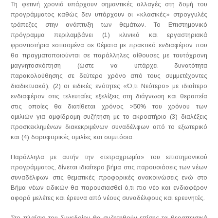
Τη φετινή χρονιά υπάρχουν σημαντικές αλλαγές στη δομή του
προγράμματος καθώς δεν υπάρχουν οι «κλασικές» στρογγυλές
τράπεζες στην ανάπτυξη των θεμάτων. Το Επιστημονικό
πρόγραμμα περιλαμβάνει (1) κλινικά και εργαστηριακά
φροντιστήρια εστιασμένα σε θέματα με πρακτικό ενδιαφέρον που
θα πραγματοποιούνται σε παράλληλες αίθουσες με ταυτόχρονη
μαγνητοσκόπηση (ώστε να υπάρχει δυνατότητα
παρακολούθησης σε δεύτερο χρόνο από τους συμμετέχοντες
διαδικτυακά), (2) οι ειδικές ενότητες «Ό,τι Νεότερο» με ιδιαίτερο
ενδιαφέρον στις τελευταίες εξελίξεις στη διάγνωση και θεραπεία
στις οποίες θα διατίθεται χρόνος >50% του χρόνου των
ομιλιών για αμφίδρομη συζήτηση με το ακροατήριο (3) διαλέξεις
προσκεκλημένων διακεκριμένων συναδέλφων από το εξωτερικό
και (4) δορυφορικές ομιλίες και συμπόσια.
Παράλληλα με αυτήν την «τετραχρωμία» του επιστημονικού
προγράμματος, δίνεται ιδιαίτερο βήμα στις παρουσιάσεις των νέων
συναδέλφων στις θεματικές προφορικές ανακοινώσεις ενώ στο
Βήμα νέων ειδικών θα παρουσιασθεί ό,τι πιο νέο και ενδιαφέρον
αφορά μελέτες και έρευνα από νέους συναδέλφους και ερευνητές.
Στο πλαίσιο του Συνεδρίου θα συζητηθούν επίσης τα θεραπευτικά