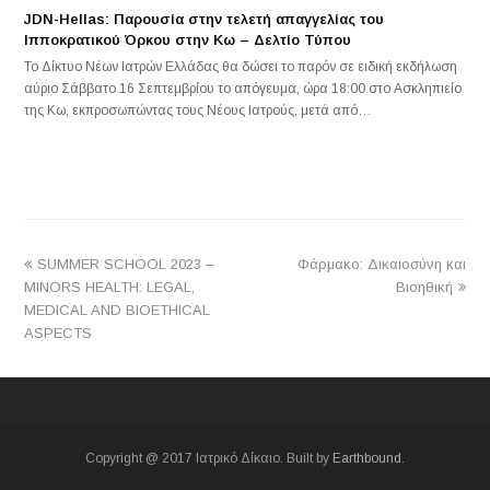
JDN-Hellas: Παρουσία στην τελετή απαγγελίας του
Ιπποκρατικού Όρκου στην Κω – Δελτίο Τύπου
Το Δίκτυο Νέων Ιατρών Ελλάδας θα δώσει το παρόν σε ειδική εκδήλωση
αύριο Σάββατο 16 Σεπτεμβρίου το απόγευμα, ώρα 18:00 στο Ασκληπιείο
της Κω, εκπροσωπώντας τους Νέους Ιατρούς, μετά από…
previous
next
SUMMER SCHOOL 2023 –
Φάρμακο: Δικαιοσύνη και
post:
post:
MINORS HEALTH: LEGAL,
Βιοηθική
MEDICAL AND BIOETHICAL
ASPECTS
Copyright @ 2017 Ιατρικό Δίκαιο. Built by
Earthbound
.