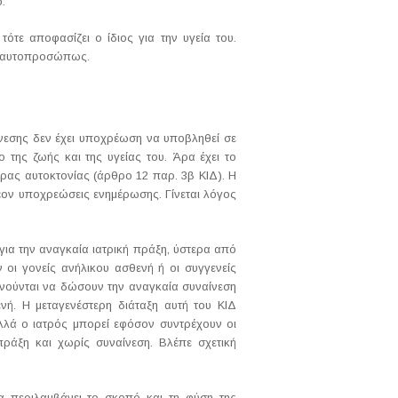
.
ότε αποφασίζει ο ίδιος για την υγεία του.
ει αυτοπροσώπως.
αίνεσης δεν έχει υποχρέωση να υποβληθεί σε
 της ζωής και της υγείας του. Άρα έχει το
ιρας αυτοκτονίας (άρθρο 12 παρ. 3β ΚΙΔ). Η
λέον υποχρεώσεις ενημέρωσης. Γίνεται λόγος
για την αναγκαία ιατρική πράξη, ύστερα από
ν οι γονείς ανήλικου ασθενή ή οι συγγενείς
ρνούνται να δώσουν την αναγκαία συναίνεση
νή. Η μεταγενέστερη διάταξη αυτή του ΚΙΔ
λλά ο ιατρός μπορεί εφόσον συντρέχουν οι
ράξη και χωρίς συναίνεση. Βλέπε σχετική
α περιλαμβάνει το σκοπό και τη φύση της