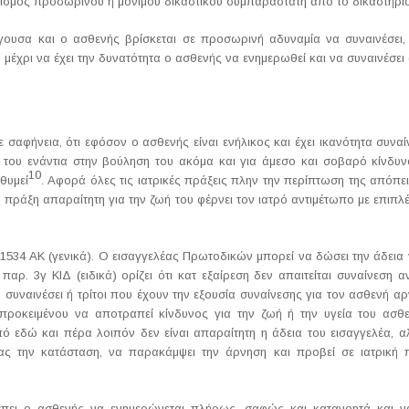
ρισμός προσωρινού ή μόνιμου δικαστικού συμπαραστάτη από το δικαστήριο
γουσα και ο ασθενής βρίσκεται σε προσωρινή αδυναμία να συναινέσει, τ
, μέχρι να έχει την δυνατότητα ο ασθενής να ενημερωθεί και να συναινέσ
 σαφήνεια, ότι εφόσον ο ασθενής είναι ενήλικος και έχει ικανότητα συν
ς του ενάντια στην βούληση του ακόμα και για άμεσο και σοβαρό κίνδυνο
10
θυμεί
. Αφορά όλες τις ιατρικές πράξεις πλην την περίπτωση της απόπε
 πράξη απαραίτητη για την ζωή του φέρνει τον ιατρό αντιμέτωπο με επιπ
ο 1534 ΑΚ (γενικά). Ο εισαγγελέας Πρωτοδικών μπορεί να δώσει την άδεια 
παρ. 3γ ΚΙΔ (ειδικά) ορίζει ότι κατ εξαίρεση δεν απαιτείται συναίνεση α
 συναινέσει ή τρίτοι που έχουν την εξουσία συναίνεσης για τον ασθενή α
ροκειμένου να αποτραπεί κίνδυνος για την ζωή ή την υγεία του ασθε
 εδώ και πέρα λοιπόν δεν είναι απαραίτητη η άδεια του εισαγγελέα, α
ας την κατάσταση, να παρακάμψει την άρνηση και προβεί σε ιατρική π
έπει ο ασθενής να ενημερώνεται πλήρως, σαφώς και κατανοητά και ν