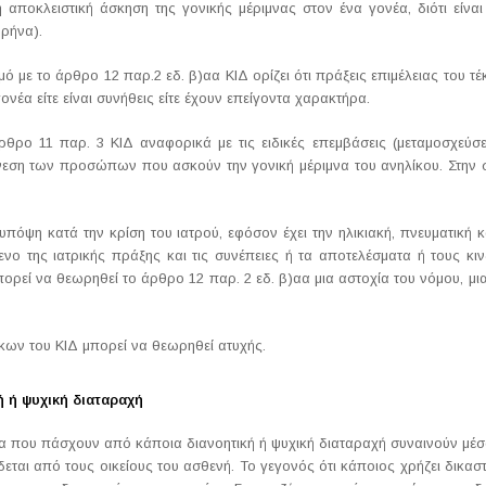
 αποκλειστική άσκηση της γονικής μέριμνας στον ένα γονέα, διότι είνα
ρήνα).
 με το άρθρο 12 παρ.2 εδ. β)αα ΚΙΔ ορίζει ότι πράξεις επιμέλειας του τέκ
νέα είτε είναι συνήθεις είτε έχουν επείγοντα χαρακτήρα.
θρο 11 παρ. 3 ΚΙΔ αναφορικά με τις ειδικές επεμβάσεις (μεταμοσχεύσ
νεση των προσώπων που ασκούν την γονική μέριμνα του ανηλίκου. Στην 
πόψη κατά την κρίση του ιατρού, εφόσον έχει την ηλικιακή, πνευματική κ
μενο της ιατρικής πράξης και τις συνέπειες ή τα αποτελέσματα ή τους κι
πορεί να θεωρηθεί το άρθρο 12 παρ. 2 εδ. β)αα μια αστοχία του νόμου, μ
κων του ΚΙΔ μπορεί να θεωρηθεί ατυχής.
 ή ψυχική διαταραχή
τομα που πάσχουν από κάποια διανοητική ή ψυχική διαταραχή συναινούν μέ
ίδεται από τους οικείους του ασθενή. Το γεγονός ότι κάποιος χρήζει δικ