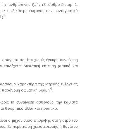
 της ανθρώπινης ζωής (Σ. άρθρο 5 παρ. 1,
τελεί ειδικότερη έκφανση των συνταγματικά
2
1)
.
ου πραγματοποιείται χωρίς έγκυρη συναίνεση
 επιδέχεται δικαστική επίλυση (αστικά και
παράνομο χαρακτήρα της ιατρικής ενέργειας
4
εί παράνομη σωματική βλάβη
.
χωρίς τη συναίνεση ασθενούς, την καθιστά
ναι θεωρητικό αλλά και πρακτικό.
ίναι ο μηχανισμός επίρριψης στο γιατρό του
ούς. Σε περίπτωση χειροτέρευσης ή θανάτου