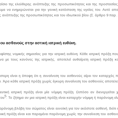
ίσιο της ελεύθερης ανάπτυξης της προσωπικότητας και της προστασίας
ωμα να ενημερώνεται για την γενική κατάσταση της υγείας του. Αυτό απο
ανάπτυξης της προσωπικότητας και του ιδιωτικού βίου (Σ. άρθρο 9 παρ. 
του ασθενούς στην αστική ιατρική ευθύνη.
υψίστης νομικής σημασίας για την ιατρική ευθύνη. Κάθε ιατρική πράξη π
 με τους κανόνες της ιατρικής, αποτελεί αυθαίρετη ιατρική πράξη και
τέστερη είναι η άποψη ότι η συναίνεση του ασθενούς αίρει τον καταρχάς 
. Άρα κάθε ιατρική πράξη χωρίς έγκυρη συναίνεση του ασθενούς αποτελ
τική ιατρική πράξη είναι μία νόμιμη πράξη. Ωστόσο αν διενεργείται 
5
του
. Το ζήτημα αν μια ιατρική πράξη είναι καταρχήν νόμιμη ή παράνομη εί
ράνομη βλάβη του σώματος είναι ευνοϊκή για τον εκάστοτε ασθενή, διότι ε
τρική πράξη είναι και παραμένει παράνομη χωρίς την συναίνεση του ασθεν