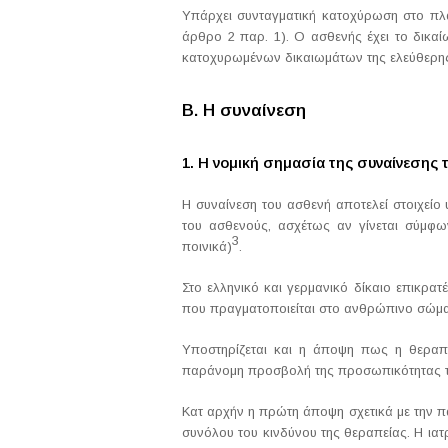
Υπάρχει συνταγματική κατοχύρωση στο πλα
άρθρο 2 παρ. 1). Ο ασθενής έχει το δικαί
κατοχυρωμένων δικαιωμάτων της ελεύθερης 
Β. Η συναίνεση
1. Η νομική σημασία της συναίνεσης 
Η συναίνεση του ασθενή αποτελεί στοιχείο 
του ασθενούς, ασχέτως αν γίνεται σύμφωνα
3
ποινικά)
.
Στο ελληνικό και γερμανικό δίκαιο επικρα
που πραγματοποιείται στο ανθρώπινο σώμα
Υποστηρίζεται και η άποψη πως η θεραπευ
παράνομη προσβολή της προσωπικότητας 
Κατ αρχήν η πρώτη άποψη σχετικά με την πα
συνόλου του κινδύνου της θεραπείας. Η ια