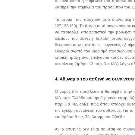
ότι ανατίθεται η επιμέλεια του προσώπου 
διατηρεί την επιμέλεια του προσώπου του. 
Τα άτομα που πάσχουν από διανοητική ή 
127,128,129). Τα άτομα αυτά συναινούν σε 
να περιορίζει αποφασιστικά την βούληση 
οικείους του ασθενή, δηλαδή στους συγγε
θεωρούνται ως οικείοι οι συγγενείς εξ αί
Θεωρώ σωστό τον διορισμό προσωρινού δικ
ιατρική πράξη είναι επείγουσα και δεν δύν
συναίνεση (άρθρο 12 παρ. 3 α ΚΙΔ) λόγω α
4. Αδυναμία του ασθενή να συναινέσει
Ο νόμος δεν προβλέπει τι θα συμβεί στην π
ΚΙΔ στην Ελλάδα και την Γερμανία εφαρμόζο
παρ. 3 α ΚΙΔ ορίζει πως όπου υπάρχει άμεσ
την έγκυρη συναίνεση του ασθενούς. Για το
και άρθρο 8 της Σύμβασης του Οβιέδο.
Αν ο ασθενής δεν είναι σε θέση να συναι