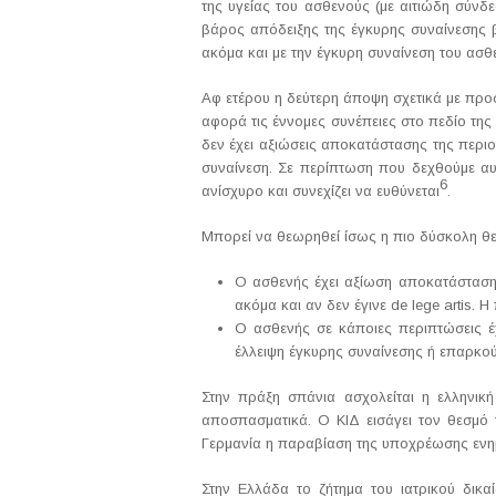
της υγείας του ασθενούς (με αιτιώδη σύνδε
βάρος απόδειξης της έγκυρης συναίνεσης β
ακόμα και με την έγκυρη συναίνεση του ασθ
Αφ ετέρου η δεύτερη άποψη σχετικά με προ
αφορά τις έννομες συνέπειες στο πεδίο της
δεν έχει αξιώσεις αποκατάστασης της περιου
συναίνεση. Σε περίπτωση που δεχθούμε αυτ
6
ανίσχυρο και συνεχίζει να ευθύνεται
.
Μπορεί να θεωρηθεί ίσως η πιο δύσκολη θε
Ο ασθενής έχει αξίωση αποκατάστασης
ακόμα και αν δεν έγινε de lege artis. 
Ο ασθενής σε κάποιες περιπτώσεις 
έλλειψη έγκυρης συναίνεσης ή επαρκο
Στην πράξη σπάνια ασχολείται η ελληνική
αποσπασματικά. Ο ΚΙΔ εισάγει τον θεσμό τ
Γερμανία η παραβίαση της υποχρέωσης ενημ
Στην Ελλάδα το ζήτημα του ιατρικού δικ