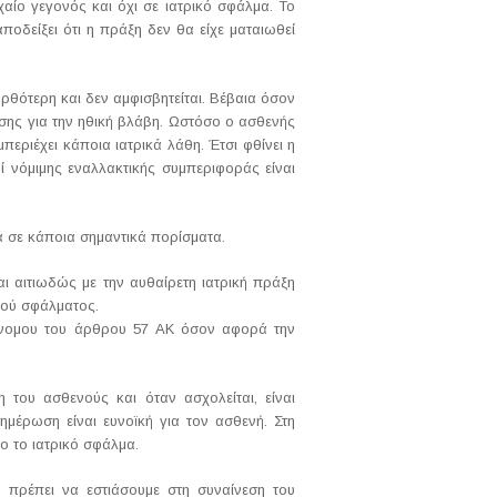
χαίο γεγονός και όχι σε ιατρικό σφάλμα. Το
οδείξει ότι η πράξη δεν θα είχε ματαιωθεί
θότερη και δεν αμφισβητείται. Βέβαια όσον
ησης για την ηθική βλάβη. Ωστόσο ο ασθενής
περιέχει κάποια ιατρικά λάθη. Έτσι φθίνει η
ί νόμιμης εναλλακτικής συμπεριφοράς είναι
 σε κάποια σημαντικά πορίσματα.
ι αιτιωδώς με την αυθαίρετη ιατρική πράξη
ικού σφάλματος.
άνομου του άρθρου 57 ΑΚ όσον αφορά την
 του ασθενούς και όταν ασχολείται, είναι
ημέρωση είναι ευνοϊκή για τον ασθενή. Στη
ο το ιατρικό σφάλμα.
 πρέπει να εστιάσουμε στη συναίνεση του