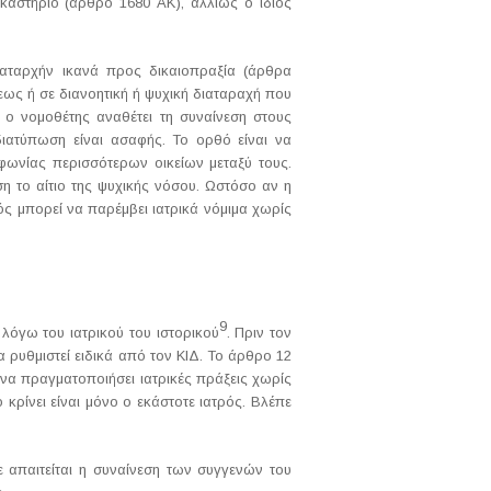
ικαστήριο (άρθρο 1680 ΑΚ), αλλιώς ο ίδιος
καταρχήν ικανά προς δικαιοπραξία (άρθρα
εως ή σε διανοητική ή ψυχική διαταραχή που
 ο νομοθέτης αναθέτει τη συναίνεση στους
διατύπωση είναι ασαφής. Το ορθό είναι να
αφωνίας περισσότερων οικείων μεταξύ τους.
 το αίτιο της ψυχικής νόσου. Ωστόσο αν η
ός μπορεί να παρέμβει ιατρικά νόμιμα χωρίς
9
λόγω του ιατρικού του ιστορικού
. Πριν τον
 ρυθμιστεί ειδικά από τον ΚΙΔ. Το άρθρο 12
 να πραγματοποιήσει ιατρικές πράξεις χωρίς
κρίνει είναι μόνο ο εκάστοτε ιατρός. Βλέπε
 απαιτείται η συναίνεση των συγγενών του