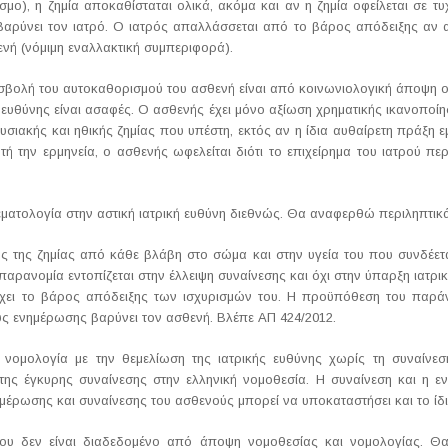
σμο), η ζημία αποκαθίσταται ολικά, ακόμα και αν η ζημία οφείλεται σε τυ
αρύνει τον ιατρό. Ο ιατρός απαλλάσσεται από το βάρος απόδειξης αν απ
ενή (νόμιμη εναλλακτική συμπεριφορά).
σβολή του αυτοκαθορισμού του ασθενή είναι από κοινωνιολογική άποψη ορ
 ευθύνης είναι ασαφές. Ο ασθενής έχει μόνο αξίωση χρηματικής ικανοποί
σιακής και ηθικής ζημίας που υπέστη, εκτός αν η ίδια αυθαίρετη πράξη εμ
ή την ερμηνεία, ο ασθενής ωφελείται διότι το επιχείρημα του ιατρού περ
ματολογία στην αστική ιατρική ευθύνη διεθνώς. Θα αναφερθώ περιληπτικά
 της ζημίας από κάθε βλάβη στο σώμα και στην υγεία του που συνδέετα
Η παρανομία εντοπίζεται στην έλλειψη συναίνεσης και όχι στην ύπαρξη ιατρ
έχει το βάρος απόδειξης των ισχυρισμών του. Η προϋπόθεση του παρ
ύς ενημέρωσης βαρύνει τον ασθενή. Βλέπε ΑΠ 424/2012.
 νομολογία με την θεμελίωση της ιατρικής ευθύνης χωρίς τη συναίνεση
ης έγκυρης συναίνεσης στην ελληνική νομοθεσία. Η συναίνεση και η εν
έρωσης και συναίνεσης του ασθενούς μπορεί να υποκαταστήσει και το ίδι
αίου δεν είναι διαδεδομένο από άποψη νομοθεσίας και νομολογίας. Θα