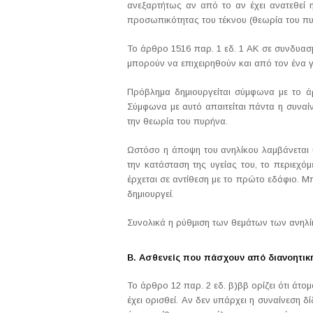
ανεξαρτήτως αν από το αν έχει ανατεθεί η
προσωπικότητας του τέκνου (θεωρία του πυ
Το άρθρο 1516 παρ. 1 εδ. 1 ΑΚ σε συνδυασμό
μπορούν να επιχειρηθούν και από τον ένα γο
Πρόβλημα δημιουργείται σύμφωνα με το άρ
Σύμφωνα με αυτό απαιτείται πάντα η συναί
την θεωρία του πυρήνα.
Ωστόσο η άποψη του ανηλίκου λαμβάνεται υ
την κατάσταση της υγείας του, το περιεχό
έρχεται σε αντίθεση με το πρώτο εδάφιο. Μ
δημιουργεί.
Συνολικά η ρύθμιση των θεμάτων των ανηλί
Β. Ασθενείς που πάσχουν από διανοητική
Το άρθρο 12 παρ. 2 εδ. β)ββ ορίζει ότι ά
έχει ορισθεί. Αν δεν υπάρχει η συναίνεση δ