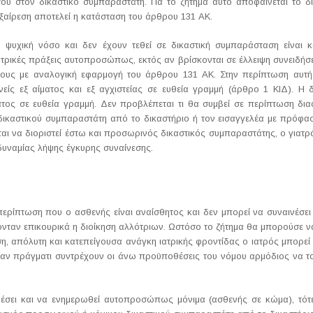
του στον δικαστικό συμπαραστάτη. Για το ζήτημα αυτό αποφαίνεται το δ
Εξαίρεση αποτελεί η κατάσταση του άρθρου 131 ΑΚ.
ψυχική νόσο και δεν έχουν τεθεί σε δικαστική συμπαράσταση είναι 
ιατρικές πράξεις αυτοπροσώπως, εκτός αν βρίσκονται σε έλλειψη συνειδήσ
τους με αναλογική εφαρμογή του άρθρου 131 ΑΚ. Στην περίπτωση αυτή
νείς εξ αίματος και εξ αγχιστείας σε ευθεία γραμμή (άρθρο 1 ΚΙΔ). Η 
ματος σε ευθεία γραμμή. Δεν προβλέπεται τι θα συμβεί σε περίπτωση δι
αστικού συμπαραστάτη από το δικαστήριο ή τον εισαγγελέα με πρόφαση
αται να διοριστεί έστω και προσωρινός δικαστικός συμπαραστάτης, ο γιατρ
δυναμίας λήψης έγκυρης συναίνεσης.
ερίπτωση που ο ασθενής είναι αναίσθητος και δεν μπορεί να συναινέσει 
νταν επικουρικά η διοίκηση αλλότριων. Ωστόσο το ζήτημα θα μπορούσε να
η, απόλυτη και κατεπείγουσα ανάγκη ιατρικής φροντίδας ο ιατρός μπορεί
 αν πράγματι συντρέχουν οι άνω προϋποθέσεις του νόμου αρμόδιος να το 
νέσει και να ενημερωθεί αυτοπροσώπως μόνιμα (ασθενής σε κώμα), τότε