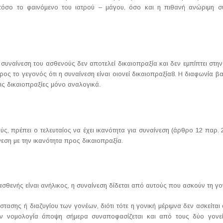
ι τόσο το φαινόμενο του ιατρού – μάγου, όσο και η πιθανή ανώριμη
υναίνεση του ασθενούς δεν αποτελεί δικαιοπραξία και δεν εμπίπτει στην
 το γεγονός ότι η συναίνεση είναι οιονεί δικαιοπραξία8. Η διαφωνία βασ
τις δικαιοπραξίες μόνο αναλογικά.
ύς, πρέπει ο τελευταίος να έχει ικανότητα για συναίνεση (άρθρο 12 παρ.
νεση με την ικανότητα προς δικαιοπραξία.
ασθενής είναι ανήλικος, η συναίνεση δίδεται από αυτούς που ασκούν τη γον
ασης ή διαζυγίου των γονέων, διότι τότε η γονική μέριμνα δεν ασκείται 
ν νομολογία άποψη σήμερα συναποφασίζεται και από τους δύο γονείς