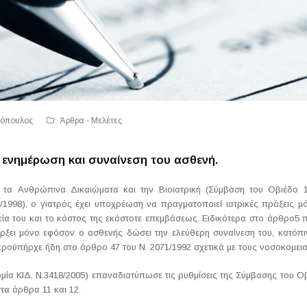
τόπουλος
Άρθρα - Μελέτες
ην ενημέρωση και συναίνεση του ασθενή.
α Ανθρώπινα Δικαιώματα και την Βιοιατρική (Σύμβαση του Οβιέδο 19
9/1998), ο γιατρός έχει υποχρέωση να πραγματοποιεί ιατρικές πράξεις 
εία του και το κόστος της εκάστοτε επεμβάσεως. Ειδικότερα στο άρθρο5 π
ρξει μόνο εφόσον ο ασθενής δώσει την ελεύθερη συναίνεση του, κατόπι
ροϋπήρχε ήδη στο άρθρο 47 του Ν. 2071/1992 σχετικά με τους νοσοκομεια
μία ΚΙΔ, Ν.3418/2005) επαναδιατύπωσε τις ρυθμίσεις της Σύμβασης του Οβι
τα άρθρα 11 και 12.