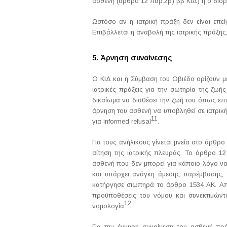
ασθενή (άρθρο 12 παρ.2β) ββ ΚΙΔ) ή ο διο
Ωστόσο αν η ιατρική πράξη δεν είναι επεί
Επιβάλλεται η αναβολή της ιατρικής πράξης
5. Άρνηση συναίνεσης
Ο ΚΙΔ και η Σύμβαση του Οβιέδο ορίζουν με
ιατρικές πράξεις για την σωτηρία της ζωή
δικαίωμα να διαθέσει την ζωή του όπως επι
άρνηση του ασθενή να υποβληθεί σε ιατρική
11
για informed refusal
.
Για τους ανήλικους γίνεται μνεία στο άρθρ
αίτηση της ιατρικής πλευράς. Το άρθρο 12 
ασθενή που δεν μπορεί για κάποιο λόγο να
και υπάρχει ανάγκη άμεσης παρέμβασης, π
κατήργησε σιωπηρά το άρθρο 1534 ΑΚ. Από
προϋποθέσεις του νόμου και συνεκτιμώντ
12
νομολογία
.
Για την έγκυρη συναίνεση του ασθενή πρ