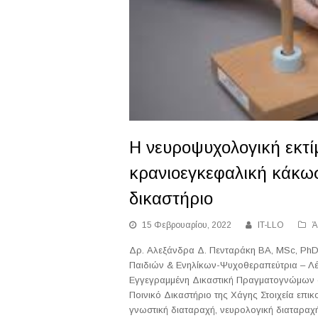
Η νευροψυχολογική εκτίμ
κρανιοεγκεφαλική κάκωσ
δικαστήριο
15 Φεβρουαρίου, 2022
IT-LLO
Ά
Δρ. Αλεξάνδρα Δ. Πενταράκη BA, MSc, Ph
Παιδιών & Ενηλίκων-Ψυχοθεραπεύτρια – Λέ
Εγγεγραμμένη Δικαστική Πραγματογνώμων σ
Ποινικό Δικαστήριο της Χάγης Στοιχεία επικο
γνωστική διαταραχή, νευρολογική διαταραχή