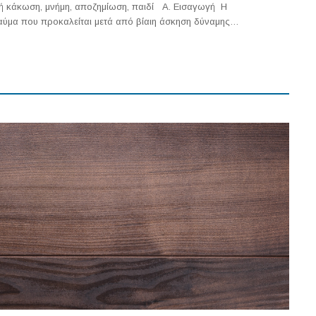
κή κάκωση, μνήμη, αποζημίωση, παιδί Α. Εισαγωγή Η
ραύμα που προκαλείται μετά από βίαιη άσκηση δύναμης…