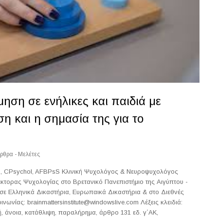
ηση σε ενήλικες και παιδιά με
η και η σημασία της για το
ρθρα - Μελέτες
D, CPsychol, AFBPsS Κλινική Ψυχολόγος & Νευροψυχολόγος
κτορας Ψυχολογίας στο Βρετανικό Πανεπιστήμιο της Αιγύπτου -
ε Ελληνικά Δικαστήρια, Ευρωπαικά Δικαστήρια & στο Διεθνές
ινωνίας: brainmattersinstitute@windowslive.com Λέξεις κλειδιά:
, άνοια, κατάθλιψη, παραλήρημα, άρθρο 131 εδ. γ΄ΑΚ,