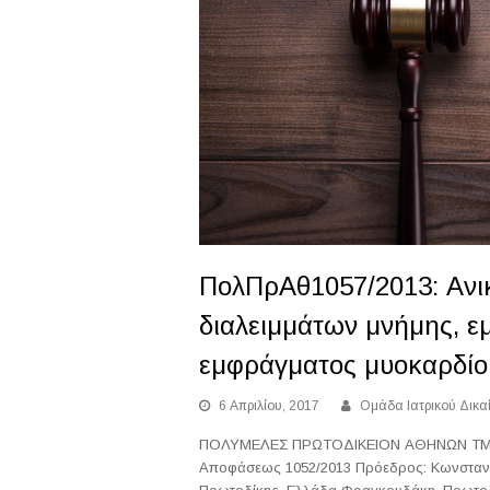
ΠολΠρΑθ1057/2013: Ανι
διαλειμμάτων μνήμης, ε
εμφράγματος μυοκαρδίο
6 Απριλίου, 2017
Ομάδα Ιατρικού Δικα
ΠΟΛΥΜΕΛΕΣ ΠΡΩΤΟΔΙΚΕΙΟΝ ΑΘΗΝΩΝ ΤΜΗΜ
Αποφάσεως 1052/2013 Πρόεδρος: Κωνσταντ