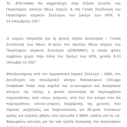
Το JDN-Hellas θα συμμετάσχει στην Ετήσια Σύνοδο του
Παγκόσμιου Δικτύου Νέων Ιατρών & στη Γενική Συνέλευση του
Παγκόσμιου Ιατρικού Συλλόγου στο Σικάγο των ΗΠΑ: 9-
14 Οκτωβρίου 2017.
Ο καιρός πλησιάζει για τη φετινή ετήσια συνάντηση – Γενική
Συνέλευση των Νέων Ια-τρών του Δικτύου Νέων Ιατρών του
Παγκόσμιου Ιατρικού Συλλόγου (JDN/WMA), η οποία φέτος
λαμβάνει χώρα στην πόλη του Σικάγο των ΗΠΑ, μεταξύ 9-10
Οκτωβρί-ου 2017.
Φιλοξενούμενη από τον Αμερικανικό Ιατρικό Σύλλογο – ΑΜΑ, στο
ξενοδοχείο και συνεδριακό κέντρο Renaissance Chicago
Downtown Hotel, στην καρδιά του οι-κονομικού και διοικητικού
κέντρου της πόλης, η φετινή συνάντηση θα περιλαμβάνει
παρουσιάσεις από νέους γιατρούς από όλο τον κόσμο που θα
παρευρεθούν, απολο-γισμούς διαχείρισης της χρονιάς που
πέρασε, συζητήσεις και διαβουλεύσεις για θέ-ματα πολιτικών
υγείας και ιατρικής ηθικής που προωθεί ο WMA, καθώς και τις κα-
θιερωμένες εκλογές για την νέα ομάδα διοίκησης του παγκόσμιου