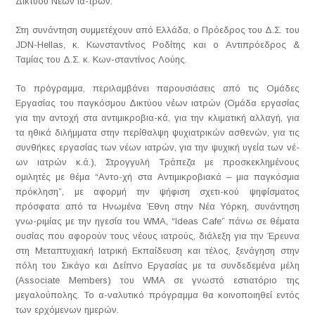
Δικτύου Νέων Ια-τρών.
Στη συνάντηση συμμετέχουν από Ελλάδα, ο Πρόεδρος του Δ.Σ. του
JDN-Hellas, κ. Κωνσταντίνος Ροδίτης και ο Αντιπρόεδρος &
Ταμίας του Δ.Σ. κ. Κων-σταντίνος Λούης.
Το πρόγραμμα, περιλαμβάνει παρουσιάσεις από τις Ομάδες
Εργασίας του παγκόσμου Δικτύου νέων ιατρών (Ομάδα εργασίας
για την αντοχή στα αντιμικροβια-κά, για την κλιματική αλλαγή, για
τα ηθικά διλήμματα στην περίθαλψη ψυχιατρικών ασθενών, για τις
συνθήκες εργασίας των νέων ιατρών, για την ψυχική υγεία των νέ-
ων ιατρών κ.ά.), Στρογγυλή Τράπεζα με προσκεκλημένους
ομιλητές με θέμα “Αντο-χή στα Αντιμικροβιακά – μια παγκόσμια
πρόκληση”, με αφορμή την ψήφιση σχετι-κού ψηφίσματος
πρόσφατα από τα Ηνωμένα Έθνη στην Νέα Υόρκη, συνάντηση
γνω-ριμίας με την ηγεσία του WMA, “Ideas Cafe” πάνω σε θέματα
ουσίας που αφορούν τους νέους ιατρούς, διάλεξη για την Έρευνα
στη Μεταπτυχιακή Ιατρική Εκπαίδευση και τέλος, ξενάγηση στην
πόλη του Σικάγο και Δείπνο Εργασίας με τα συνδεδεμένα μέλη
(Associate Members) του WMA σε γνωστό εστιατόριο της
μεγαλούπολης. Το α-ναλυτικό πρόγραμμα θα κοινοποιηθεί εντός
των ερχόμενων ημερών.