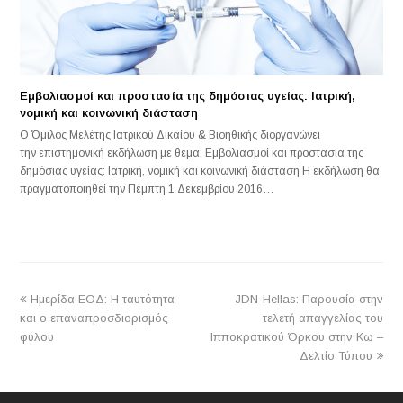
Εμβολιασμοί και προστασία της δημόσιας υγείας: Ιατρική,
νομική και κοινωνική διάσταση
Ο Όμιλος Μελέτης Ιατρικού Δικαίου & Βιοηθικής διοργανώνει
την επιστημονική εκδήλωση με θέμα: Εμβολιασμοί και προστασία της
δημόσιας υγείας: Ιατρική, νομική και κοινωνική διάσταση Η εκδήλωση θα
πραγματοποιηθεί την Πέμπτη 1 Δεκεμβρίου 2016…
previous
next
Ημερίδα ΕΟΔ: Η ταυτότητα
JDN-Hellas: Παρουσία στην
post:
post:
και ο επαναπροσδιορισμός
τελετή απαγγελίας του
φύλου
Ιπποκρατικού Όρκου στην Κω –
Δελτίο Τύπου