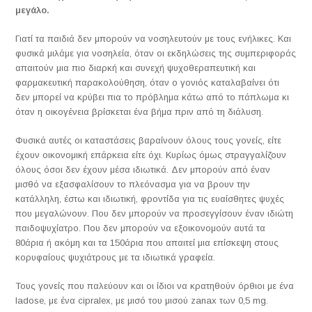
μεγάλο.
Γιατί τα παιδιά δεν μπορούν να νοσηλευτούν με τους ενήλικες. Και
φυσικά μιλάμε για νοσηλεία, όταν οι εκδηλώσεις της συμπεριφοράς
απαιτούν μια πιο διαρκή και συνεχή ψυχοθεραπευτική και
φαρμακευτική παρακολούθηση, όταν ο γονιός καταλαβαίνει ότι
δεν μπορεί να κρύβει πια το πρόβλημα κάτω από το πάπλωμα κι
όταν η οικογένεια βρίσκεται ένα βήμα πριν από τη διάλυση.
Φυσικά αυτές οι καταστάσεις βαραίνουν όλους τους γονείς, είτε
έχουν οικονομική επάρκεια είτε όχι. Κυρίως όμως στραγγαλίζουν
όλους όσοι δεν έχουν μέσα ιδιωτικά. Δεν μπορούν από έναν
μισθό να εξασφαλίσουν το πλεόνασμα για να βρουν την
κατάλληλη, έστω και ιδιωτική, φροντίδα για τις ευαίσθητες ψυχές
που μεγαλώνουν. Που δεν μπορούν να προσεγγίσουν έναν ιδιώτη
παιδοψυχίατρο. Που δεν μπορούν να εξοικονομούν αυτά τα
80άρια ή ακόμη και τα 150άρια που απαιτεί μια επίσκεψη στους
κορυφαίους ψυχιάτρους με τα ιδιωτικά γραφεία.
Τους γονείς που παλεύουν και οι ίδιοι να κρατηθούν όρθιοι με ένα
ladose, με ένα cipralex, με μισό του μισού zanax των 0,5 mg.