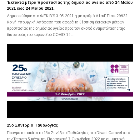
Έκτακτα μέτρα προστασίας της δημόσιας υγείας από 14 Μαΐου
2021 έως 24 Μαΐου 2021.
Δημοσιεύθηκε στο ΦΕΚ Β'/13-05-2021 η με αριθμό Δ1α/Γ.Π.οικ.29922
Κοινή Υπουργική Απόφαση που αφορά τη θέσπιση έκτακτων μέτρων
προστασίας της δημόσιας υγείας προς τον σκοπό αντιμετώπισης της
διασποράς του κορωνοϊού COVID-19…
25ο Συνέδριο Παθολογίας
Πραγματοποιείται το 25ο Συνέδριο Παθολογίας στο Divani Caravel από
την Τετάρτη 5 μέχρι την Παρασκευή 7 Οκτωβρίου 2022 με συμμετοχή