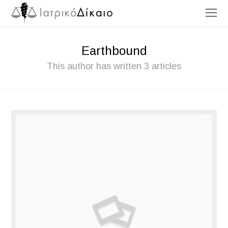
O
Mo
M
Earthbound
This author has written 3 articles