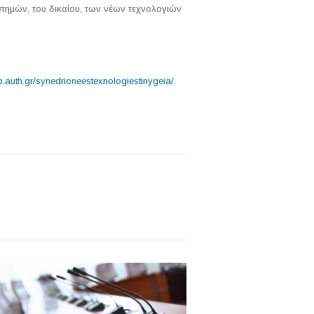
στημών, του δικαίου, των νέων τεχνολογιών
b.auth.gr/synedrioneestexnologiestinygeia/
.