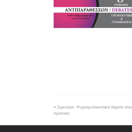
previous
Σεμινάριο: Ψυχιατροδικαστικά θέματα στην
post:
πρακτική