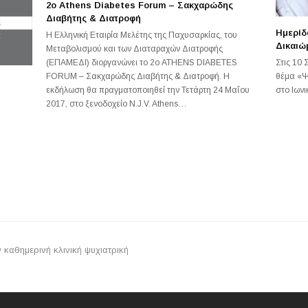
2ο Athens Diabetes Forum – Σακχαρώδης
Διαβήτης & Διατροφή
Ημερίδ
Η Ελληνική Εταιρία Μελέτης της Παχυσαρκίας, του
Δικαιώ
Μεταβολισμού και των Διαταραχών Διατροφής
Στις 10 
(ΕΠΑΜΕΔΙ) διοργανώνει το 2ο ATHENS DIABETES
θέμα «Ψ
FORUM – Σακχαρώδης Διαβήτης & Διατροφή. Η
στο Ιωνι
εκδήλωση θα πραγματοποιηθεί την Τετάρτη 24 Mαΐου
2017, στο ξενοδοχείο N.J.V. Athens…
 καθημερινή κλινική ψυχιατρική