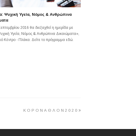
α: Ψυχική Υγεία, Νόμος & Ανθρώπινα
ματα
Σεπτεμβρίου 2016 θα διεξαχθεί η ημερίδα με
υχική Υγεία, Νόμος & Ανθρώπινα Δικαιώματα»,
κό Κέντρο - Πλάκα. Δείτε το πρόγραμμα εδώ.
next
Κ Ο Ρ Ο Ν Α Θ Λ Ο Ν 2 0 2 0
post: