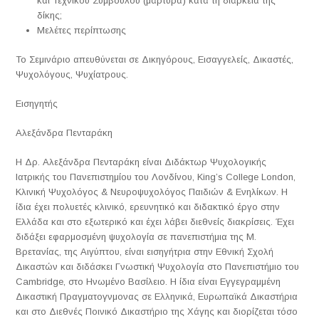
και Τεχνικού Συμβούλου (μάρτυρα) κατά τη διάρκεια της
δίκης;
Μελέτες περίπτωσης
Το Σεμινάριο απευθύνεται σε Δικηγόρους, Εισαγγελείς, Δικαστές,
Ψυχολόγους, Ψυχίατρους.
Εισηγητής
Αλεξάνδρα Πενταράκη
Η Δρ. Αλεξάνδρα Πενταράκη είναι Διδάκτωρ Ψυχολογικής
Ιατρικής του Πανεπιστημίου του Λονδίνου, King’s College London,
Κλινική Ψυχολόγος & Νευροψυχολόγος Παιδιών & Ενηλίκων. Η
ίδια έχει πολυετές κλινικό, ερευνητικό και διδακτικό έργο στην
Ελλάδα και στο εξωτερικό και έχει λάβει διεθνείς διακρίσεις. Έχει
διδάξει εφαρμοσμένη ψυχολογία σε πανεπιστήμια της Μ.
Βρετανίας, της Αιγύπτου, είναι εισηγήτρια στην Εθνική Σχολή
Δικαστών και διδάσκει Γνωστική Ψυχολογία στο Πανεπιστήμιο του
Cambridge, στο Ηνωμένο Βασίλειο. Η ίδια είναι Εγγεγραμμένη
Δικαστική Πραγματογνμονας σε Ελληνικά, Ευρωπαϊκά Δικαστήρια
και στο Διεθνές Ποινικό Δικαστήριο της Χάγης και διορίζεται τόσο