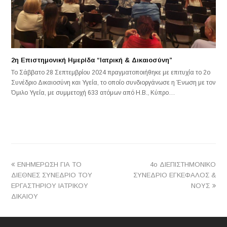
2η Επιστημονική Ημερίδα “Ιατρική & Δικαιοσύνη”
Το Σάββατο 28 Σεπτεμβρίου 2024 πραγματοποιήθηκε με επιτυχία το 2ο
Συνέδριο Δικαιοσύνη και Υγεία, το οποίο συνδιοργάνωσε η Ένωση με τον
Όμιλο Υγεία, με συμμετοχή 633 ατόμων από Η.Β., Κύπρο…
previous
next
ENHMEΡΩΣΗ ΓΙΑ ΤΟ
4ο ΔΙΕΠΙΣΤΗΜΟΝΙΚΟ
post:
post:
ΔΙΕΘΝΕΣ ΣΥΝΕΔΡΙΟ ΤΟΥ
ΣΥΝΕΔΡΙΟ ΕΓΚΕΦΑΛΟΣ &
ΕΡΓΑΣΤΗΡΙΟΥ ΙΑΤΡΙΚΟΥ
ΝΟΥΣ
ΔΙΚΑΙΟΥ