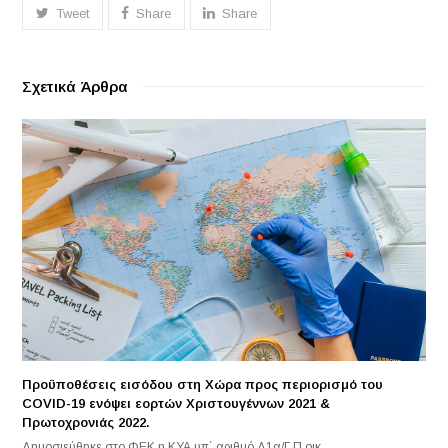
Tweet
Share
Share
Σχετικά Άρθρα
Προϋποθέσεις εισόδου στη Χώρα προς περιορισμό του
COVID-19 ενόψει εορτών Χριστουγέννων 2021 &
Πρωτοχρονιάς 2022.
Δημοσιεύθηκε στο ΦΕΚ η ΚΥΑ υπ΄ αριθμό Δ1α/Γ.Π.οικ.