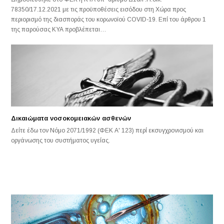
78350/17.12.2021 με τις προϋποθέσεις εισόδου στη Χώρα προς
περιορισμό της διασποράς του κορωνοϊού COVID-19. Επί του άρθρου 1
της παρούσας ΚΥΑ προβλέπεται…
Δικαιώματα νοσοκομειακών ασθενών
Δείτε έδω τον Νόμο 2071/1992 (ΦΕΚ Α' 123) περί εκσυγχρονισμού και
οργάνωσης του συστήματος υγείας.