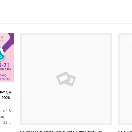
ικής &
υ 2026
υτική &
ική
9 - 21…