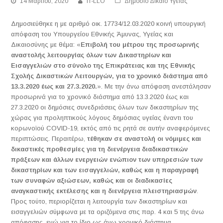
14 Μαρτίου, 2020
IT-LLO
Δημόσιο Δίκαιο Υγείας
Δημοσιεύθηκε η με αριθμό οικ. 17734/12.03.2020 κοινή υπουργική
απόφαση του Υπουργείου Εθνικής Άμυνας, Υγείας και
Δικαιοσύνης με θέμα: «
Επιβολή του μέτρου της προσωρινής
αναστολής λειτουργίας όλων των Δικαστηρίων και
Εισαγγελιών στο σύνολο της Επικράτειας και της Εθνικής
Σχολής Δικαστικών Λειτουργών, για το χρονικό διάστημα από
13.3.2020 έως και 27.3.2020.
». Με την άνω απόφαση ανεστάλησαν
προσωρινά για το χρονικό διάστημα από 13.3.2020 έως και
27.3.2020 οι δημόσιες συνεδριάσεις όλων των δικαστηρίων της
χώρας για προληπτικούς λόγους δημόσιας υγείας έναντι του
κορωνοϊού COVID-19, εκτός από τις ρητά σε αυτήν αναφερόμενες
περιπτώσεις. Περαιτέρω,
τέθηκαν σε αναστολή οι νόμιμες και
δικαστικές προθεσμίες για τη διενέργεια διαδικαστικών
πράξεων και άλλων ενεργειών ενώπιον των υπηρεσιών των
δικαστηρίων και των εισαγγελιών, καθώς και η παραγραφή
των συναφών αξιώσεων, καθώς και οι διαδικασίες
αναγκαστικής εκτέλεσης και η διενέργεια πλειστηριασμών
.
Προς τούτο, περιορίζεται η λειτουργία των δικαστηρίων και
εισαγγελιών σύμφωνα με τα οριζόμενα στις παρ. 4 και 5 της άνω
απόφασης, ενώ για το ίδιο ως άνω χρονικό διάστημα