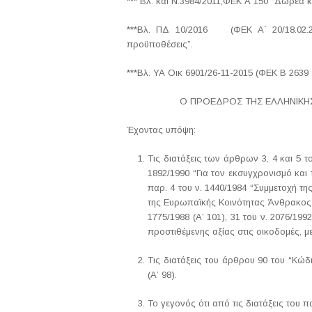
*** Βλ. και Ν.3984/2011,ΦΕΚ Α 150 “Δωρεά 
***Βλ. ΠΔ 10/2016 (ΦΕΚ Α΄ 20/18.02.20
προϋποθέσεις”.
***Βλ. ΥΑ Oικ 6901/26-11-2015 (ΦΕΚ Β 2639
Ο ΠΡΟΕΔΡΟΣ ΤΗΣ ΕΛΛΗΝΙΚΗΣ Δ
Έχοντας υπόψη:
Τις διατάξεις των άρθρων 3, 4 και 5 τ
1892/1990 “Για τον εκσυγχρονισμό και 
παρ. 4 του ν. 1440/1984 “Συμμετοχή τ
της Ευρωπαϊκής Κοινότητας Άνθρακος 
1775/1988 (Α’ 101), 31 του ν. 2076/1992
προστιθέμενης αξίας στις οικοδομές, μ
Τις διατάξεις του άρθρου 90 του “Κώ
(Α’ 98).
Το γεγονός ότι από τις διατάξεις του