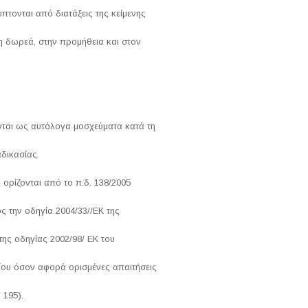
τονται από διατάξεις της κείμενης
η δωρεά, στην προμήθεια και στον
νται ως αυτόλογα μοσχεύματα κατά τη
αδικασίας.
 ορίζονται από το π.δ. 138/2005
 την οδηγία 2004/33//ΕΚ της
της οδηγίας 2002/98/ ΕΚ του
ίου όσον αφορά ορισμένες απαιτήσεις
 195).