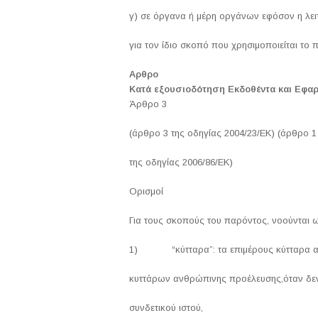
γ) σε όργανα ή μέρη οργάνων εφόσον η λει
για τον ίδιο σκοπό που χρησιμοποιείται τ
Αρθρο
Κατά εξουσιοδότηση Εκδοθέντα και Εφα
Άρθρο 3
(άρθρο 3 της οδηγίας 2004/23/ΕΚ) (άρθρο 1
της οδηγίας 2006/86/ΕΚ)
Ορισμοί
Για τους σκοπούς του παρόντος, νοούνται 
1) “κύτταρα”: τα επιμέρους κύτταρα α
κυττάρων ανθρώπινης προέλευσης,όταν δεν
συνδετικού ιστού,