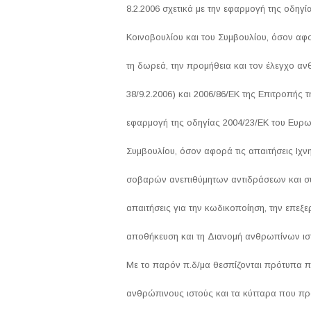
8.2.2006 σχετικά με την εφαρμογή της οδηγ
Κοινοβουλίου και του Συμβουλίου, όσον αφο
τη δωρεά, την προμήθεια και τον έλεγχο α
38/9.2.2006) και 2006/86/ΕΚ της Επιτροπής τ
εφαρμογή της οδηγίας 2004/23/ΕΚ του Ευρω
Συμβουλίου, όσον αφορά τις απαιτήσεις Ιχν
σοβαρών ανεπιθύμητων αντιδράσεων και συ
απαιτήσεις για την κωδικοποίηση, την επεξε
αποθήκευση και τη Διανομή ανθρωπίνων ιστ
Με το παρόν π.δ/μα θεσπίζονται πρότυπα πο
ανθρώπινους ιστούς και τα κύτταρα που προ