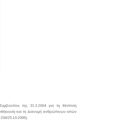
υμβουλίου της 31.3.2004 για τη θέσπιση
αποθήκευση και τη Διανομή ανθρώπινων ιστών
294/25.10.2006).