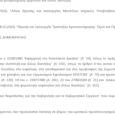
και μεταμόσχευση οργάνων και άλλες διατάξεις”
16). “Αδεια ίδρυσης και λειτουργίας Μονάδων Ιατρικώς Υποβοηθούμ
 8.12.2015) “Ίδρυση και λειτουργία Τραπεζών Κρυοσυντήρησης. Όροι και Π
ΗΜΟΚΡΑΤΙΑΣ
ου ν. 1338/1983 “Εφαρμογή του Κοινοτικού Δικαίου” (Α’ 34), όπως το άρθ
την ανάπτυξη και άλλες διατάξεις” (Α’ 101), όπως το άρθρο 4 του αυτού ν
ης Ελλάδος στο κεφάλαιο, στα αποθεματικά και στις προβλέψεις της Ευρ
και χάλυβος και του Οργανισμού Εφοδιασμού ΕΡΑΤΟΜ” (Α’ 70) και τροποπ
 (Α’ 130), 19 του ν. 2367/1995 (Α’ 261), 22 του 2789/2000 (Α’ 21) και, τελ
εταβολές στη φορολογία κεφαλαίου και άλλες διατάξεις” (Α’ 312).
δικα Νομοθεσίας για την Κυβέρνηση και τα Κυβερνητικά Όργανα” που κυ
 παρόντος δεν προκαλείται δαπάνη σε βάρος του κρατικού προϋπολογισμού