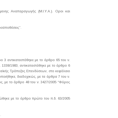
ενης Αναπαραγωγής (Μ.Ι.Υ.Α.). Οροι και
ροϋποθέσεις”.
ρο 3 αντικαταστάθηκε με το άρθρο 65 του ν.
. 1338/1983, αντικαταστάθηκε με το άρθρο 6
ωπαϊκής Τράπεζας Επενδύσεων, στο κεφάλαιο
οιήθηκε, διαδοχικώς, με τα άρθρα 7 του ν.
ικώς, με το άρθρο 48 του ν. 3427/2005 “Φόρος
ρώθηκε με το άρθρο πρώτο του π.δ. 63/2005
.