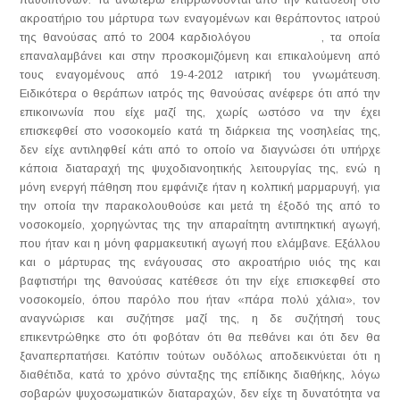
ακροατήριο του μάρτυρα των εναγομένων και θεράποντος ιατρού
της θανούσας από το 2004 καρδιολόγου , τα οποία
επαναλαμβάνει και στην προσκομιζόμενη και επικαλούμενη από
τους εναγομένους από 19-4-2012 ιατρική του γνωμάτευση.
Ειδικότερα ο θεράπων ιατρός της θανούσας ανέφερε ότι από την
επικοινωνία που είχε μαζί της, χωρίς ωστόσο να την έχει
επισκεφθεί στο νοσοκομείο κατά τη διάρκεια της νοσηλείας της,
δεν είχε αντιληφθεί κάτι από το οποίο να διαγνώσει ότι υπήρχε
κάποια διαταραχή της ψυχοδιανοητικής λειτουργίας της, ενώ η
μόνη ενεργή πάθηση που εμφάνιζε ήταν η κολπική μαρμαρυγή, για
την οποία την παρακολουθούσε και μετά τη έξοδό της από το
νοσοκομείο, χορηγώντας της την απαραίτητη αντιπηκτική αγωγή,
που ήταν και η μόνη φαρμακευτική αγωγή που ελάμβανε. Εξάλλου
και ο μάρτυρας της ενάγουσας στο ακροατήριο υιός της και
βαφτιστήρι της θανούσας κατέθεσε ότι την είχε επισκεφθεί στο
νοσοκομείο, όπου παρόλο που ήταν «πάρα πολύ χάλια», τον
αναγνώρισε και συζήτησε μαζί της, η δε συζήτησή τους
επικεντρώθηκε στο ότι φοβόταν ότι θα πεθάνει και ότι δεν θα
ξαναπερπατήσει. Κατόπιν τούτων ουδόλως αποδεικνύεται ότι η
διαθέτιδα, κατά το χρόνο σύνταξης της επίδικης διαθήκης, λόγω
σοβαρών ψυχοσωματικών διαταραχών, δεν είχε τη δυνατότητα να