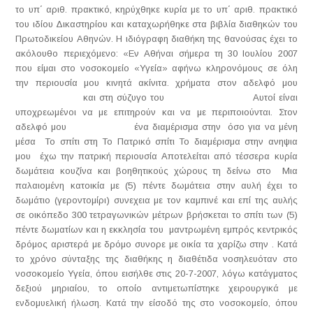
το υπ΄ αριθ. πρακτικό, κηρύχθηκε κυρία με το υπ΄ αριθ. πρακτικό
του ιδίου Δικαστηρίου και καταχωρήθηκε στα βιβλία διαθηκών του
Πρωτοδικείου Αθηνών. Η ιδιόγραφη διαθήκη της θανούσας έχει το
ακόλουθο περιεχόμενο: «Εν Αθήναι σήμερα τη 30 Ιουλίου 2007
που είμαι στο νοσοκομείο «Υγεία» αφήνω κληρονόμους σε όλη
την περιουσία μου κινητά ακίνιτα. χρήματα στον αδελφό μου
και στη σύζυγο του Αυτοί είναι
υποχρεωμένοι να με επιτηρούν και να με περιποιούνται. Στον
αδελφό μου ένα διαμέρισμα στην όσο για να μένη
μέσα Το σπίτι στη Το Πατρικό σπίτι Το διαμέρισμα στην ανηψια
μου έχω την πατρική περιουσία Αποτελείται από τέσσερα κυρία
δωμάτεια κουζίνα και βοηθητικούς χώρους τη δείνω στο Μια
παλαιομένη κατοικία με (5) πέντε δωμάτεια στην αυλή έχει το
δωμάτιο (γεροντομίρι) συνεχεια με τον καμπινέ και επί της αυλής
σε οικόπεδο 300 τετραγωνικών μέτρων βρήσκεται το σπίτι των (5)
πέντε δωματίων και η εκκλησία του μαντρωμένη εμπρός κεντρικός
δρόμος αριστερά με δρόμο συνορε με οικία τα χαρίζω στην . Κατά
το χρόνο σύνταξης της διαθήκης η διαθέτιδα νοσηλευόταν στο
νοσοκομείο Υγεία, όπου εισήλθε στις 20-7-2007, λόγω κατάγματος
δεξιού μηριαίου, το οποίο αντιμετωπίστηκε χειρουργικά με
ενδομυελική ήλωση. Κατά την είσοδό της στο νοσοκομείο, όπου