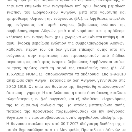
ληφθείσα επιμελεία των εναγομένων υπ΄ αριθ. ένορκη βεβαίωση
ενώπιον του Ειρηνοδικείου Αθηνών, μετά από νομότυπη και
εμπρόθεσμη κλήτευση της ενάγουσας (βλ.), τις ληφθείσες επιμελεία
της ενάγουσας υπ΄ αριθ. ένορκες βεβαιώσεις ενώπιον της
συμβολαιογράφου Αθηνών, μετά από νομότυπη και εμπρόθεσμη
κλήτευση των εναγομένων (βλ.), χωρίς να λαμβάνεται υπόψη η υπ΄
αριθ. ένορκη βεβαίωση ενώπιον της συμβολαιογράφου Αθηνών,
καθόσον, πέραν του ότι δεν γίνεται επίκληση αυτής από την
ενάγουσα, στην περίπτωση που προσκομιστούν από διάδικο
περισσότερες από τρεις ένορκες βεβαιώσεις λαμβάνονται υπόψη
οι τρεις πρώτες κατά τη σειρά της επικλήσεώς τους (βλ. ΑΠ
1365/2012 ΝΟΜΟΣ), αποδεικνύονται τα ακόλουθα: Στις 3-9-2010
απεβίωσε στην Αθήνα , κάτοικος εν ζωή Αθηνών, γεννηθείσα στις
20-12-1918. Ως αιτία του θανάτου της διεγνώσθη «πολυοργανική
έκπτωση – γήρας». Η αποβιώσασα, η οποία ήταν άτεκνη, κατέλιπε
πλησιέστερους εν ζωή συγγενείς και εξ αδιαθέτου κληρονόμους
της τα αμφιθαλή αδέλφια της (ο οποίος μεταπεβίωσε αυτής,
πατέρας της προσθέτως παρεμβαίνουσας) και την ενάγουσα,
θυγατέρα της προαποβιώσασας αυτής αμφιθαλούς αδελφής της .
Η θανούσα κατέλιπε την από 30-7-2007 ιδιόγραφη διαθήκη της, η
οποία δημοσιεύθηκε από το Μονομελές Πρωτοδικείο Αθηνών με