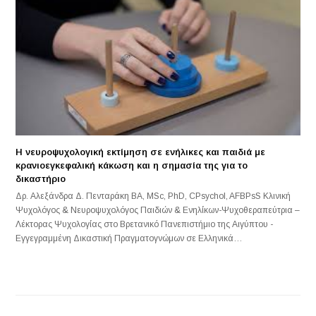
Η νευροψυχολογική εκτίμηση σε ενήλικες και παιδιά με
κρανιοεγκεφαλική κάκωση και η σημασία της για το
δικαστήριο
Δρ. Αλεξάνδρα Δ. Πενταράκη BA, MSc, PhD, CPsychol, AFBPsS Κλινική
Ψυχολόγος & Νευροψυχολόγος Παιδιών & Ενηλίκων-Ψυχοθεραπεύτρια –
Λέκτορας Ψυχολογίας στο Βρετανικό Πανεπιστήμιο της Αιγύπτου -
Εγγεγραμμένη Δικαστική Πραγματογνώμων σε Ελληνικά…