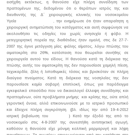
εισήχθη εκτάκτως, η θανούσα είχε πλήρη συνείδηση των
πραττομένων της, δεδομένου ότι ο θεράπων ιατρός της και
διευθυντής της Δ΄ χειρουργικής κλινικής του νοσοκομείου
Υγεία , την ενημέρωσε ότι ήταν απαραίτητη η
χειρουργική αντιμετώπιση του κατάγματος και αυτή συμφώνησε να
ακολουθήσει τις οδηγίες του χωρίς ανησυχία ή φόβο. Η
μετεγχειρητική πορεία της διαθέτιδας ήταν ομαλή, στις δε 27-7-
2007 της έγινε μετάγγιση μίας φιάλης αίματος, λόγω πτώσης του
αιματοκρίτη στο 26%, κατάσταση που θεωρείται συνήθης σε
χειρουργεία αυτού του είδους. Η θανούσα κατά τη διάρκεια της
πτώσης αυτής του αιματοκρίτη της δεν παρουσίασε χαμηλή πίεση,
ταχυκαρδία, ζάλη ή λιποθυμικές τάσεις και βρισκόταν σε πλήρη
διαύγεια πνεύματος. Κατά τη διάρκεια της νοσηλείας της δεν
παρουσίασε καμία σοβαρή επιπλοκή, όπως για παράδειγμα
εγκεφαλικό επεισόδιο που να δικαιολογεί έλλειψη συνείδησης και
πραττομένων, ούτε προβλήματα μνήμης και κρίσης της, ούτε απλή
γεροντική άνοια, αλλά επικοινωνούσε με το ιατρικό προσωπικό
και έδειχνε πλήρη συγκρότηση. (βλ. ιδίως την από 19-4-2012
ιατρική βεβαίωση του ) Κατά την έξοδό της από το
νοσοκομείο στις 4-8-2007 της συνεστήθη αντιπηκτική αγωγή,
καθόσον η θανούσα είχε μόνιμη κολπική μαρμαρυγή και λήψη
παυσίπονων. Τα ανωτέρω επιρρωνύονται από την κατάθεση στο