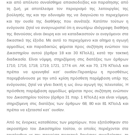
και από απόλυτο συναίσθημα απαισιοδοξίας και παραίτησης από
τη ζωή, με αποτέλεσμα τον περιορισμό της λειτουργίας της
βούλησής της και την αδυναμία της να διαγνώσει το περιεχόμενο
και την ουσία της διαθήκης που συνέταξε. Κατόπιν τούτων η
ενάγουσα ζητεί να αναγνωριστεί ότι η ανωτέρω ιδιόγραφη διαθήκη
της θανούσας είναι άκυρη και να καταδικαστούν οι εναγόμενοι στα
δικαστικά της έξοδα. Με αυτό το περιεχόμενο και αίτημα η αγωγή
αρμοδίως και παραδεκτώς φέρεται προς συζήτηση ενώπιον του
Δικαστηρίου αυτού (άρθρα 18 και 30 ΚΠολΔ), κατά την τακτική
διαδικασία. Είναι νόμιμη, στηριζόμενη στις διατάξεις των άρθρων
1710, 1716, 1718, 1719, 1721, 1774 επ. ΑΚ και 70, 176 ΚΠολΔ και
πρέπει να ερευνηθεί κατ’ ουσίαν.Περαιτέρω η προσθέτως
παρεμβαίνουσα με την υπό κρίση πρόσθετη παρέμβαση υπέρ της
ενάγουσας ζητεί να γίνει δεκτή η ως άνω αγωγή της τελευταίας. Η
πρόσθετη παρέμβαση αρμοδίως φέρεται προς συζήτηση ενώπιον
του Δικαστηρίου τούτου (άρθρο 31 παρ. 1 ΚΠολΔ) και είναι νόμιμη,
στηριζόμενη στις διατάξεις των άρθρων 68, 80 και 81 ΚΠολΔ και
πρέπει να εξεταστεί κατ΄ ουσίαν.
Από τις ένορκες καταθέσεις των μαρτύρων, που εξετάσθηκαν στο
ακροατήριο του Δικαστηρίου τούτου, οι οποίες περιέχονται στα
ταυτάριθμα με την παρούσα πρακτικά δημόσιας συνεδρίασης, τη