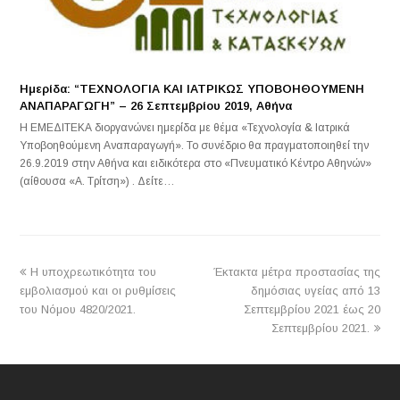
Ημερίδα: “ΤΕΧΝΟΛΟΓΙΑ ΚΑΙ ΙΑΤΡΙΚΩΣ ΥΠΟΒΟΗΘΟΥΜΕΝΗ
ΑΝΑΠΑΡΑΓΩΓΗ” – 26 Σεπτεμβρίου 2019, Αθήνα
Η ΕΜΕΔΙΤΕΚΑ διοργανώνει ημερίδα με θέμα «Τεχνολογία & Ιατρικά
Υποβοηθούμενη Αναπαραγωγή». Το συνέδριο θα πραγματοποιηθεί την
26.9.2019 στην Αθήνα και ειδικότερα στο «Πνευματικό Κέντρο Αθηνών»
(αίθουσα «Α. Τρίτση») . Δείτε…
previous
next
H υποχρεωτικότητα του
Έκτακτα μέτρα προστασίας της
post:
post:
εμβολιασμού και οι ρυθμίσεις
δημόσιας υγείας από 13
του Nόμου 4820/2021.
Σεπτεμβρίου 2021 έως 20
Σεπτεμβρίου 2021.