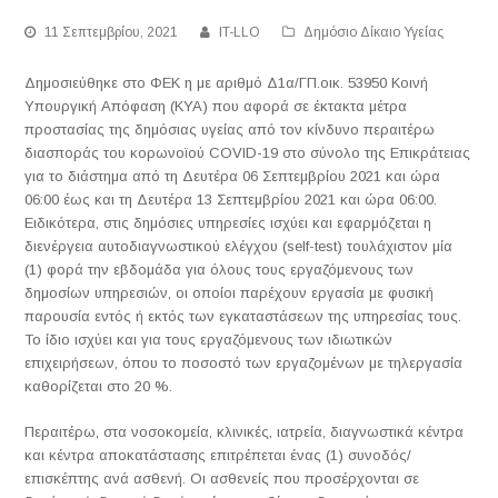
11 Σεπτεμβρίου, 2021
IT-LLO
Δημόσιο Δίκαιο Υγείας
Δημοσιεύθηκε στο ΦΕΚ η με αριθμό Δ1α/ΓΠ.οικ. 53950 Κοινή
Υπουργική Απόφαση (ΚΥΑ) που αφορά σε έκτακτα μέτρα
προστασίας της δημόσιας υγείας από τον κίνδυνο περαιτέρω
διασποράς του κορωνοϊού COVID-19 στο σύνολο της Επικράτειας
για το διάστημα από τη Δευτέρα 06 Σεπτεμβρίου 2021 και ώρα
06:00 έως και τη Δευτέρα 13 Σεπτεμβρίου 2021 και ώρα 06:00.
Ειδικότερα, στις δημόσιες υπηρεσίες ισχύει και εφαρμόζεται η
διενέργεια αυτοδιαγνωστικού ελέγχου (self-test) τουλάχιστον μία
(1) φορά την εβδομάδα για όλους τους εργαζόμενους των
δημοσίων υπηρεσιών, οι οποίοι παρέχουν εργασία με φυσική
παρουσία εντός ή εκτός των εγκαταστάσεων της υπηρεσίας τους.
Το ίδιο ισχύει και για τους εργαζόμενους των ιδιωτικών
επιχειρήσεων, όπου το ποσοστό των εργαζομένων με τηλεργασία
καθορίζεται στο 20 %.
Περαιτέρω, στα νοσοκομεία, κλινικές, ιατρεία, διαγνωστικά κέντρα
και κέντρα αποκατάστασης επιτρέπεται ένας (1) συνοδός/
επισκέπτης ανά ασθενή. Οι ασθενείς που προσέρχονται σε