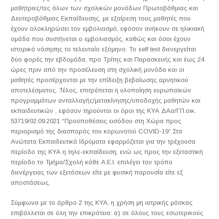
μαθήτριες/τες όλων των σχολικών μονάδων Πρωτοβάθμιας και
Δευτεροβάθμιας Εκπαίδευσης, με εξαίρεση τους μαθητές που
έχουν ολοκληρώσει τον εμβολιασμό, εφόσον ανήκουν σε ηλικιακή
ομάδα που συστήνεται ο εμβολιασμός, καθώς και όσοι έχουν
ιστορικό νόσησης το τελευταίο εξάμηνο. Το self test διενεργείται
δύο φορές την εβδομάδα, προ Τρίτης και Παρασκευής και έως 24
ώρες πριν από την προσέλευση στη σχολική μονάδα και οι
μαθητές προσέρχονται με την επίδειξη βεβαίωσης αρνητικού
αποτελέσματος. Τέλος, επιτρέπεται η υλοποίηση ευρωπαϊκών
προγραμμάτων ανταλλαγής/μετακίνησης/υποδοχής μαθητών και
εκπαιδευτικών , εφόσον τηρούνται οι όροι της ΚΥΑ ΔΑα/ΓΠ.οικ.
53719/02.09.2021 “Προϋποθέσεις εισόδου στη Χώρα προς
περιορισμό της διασποράς του κορωνοϊού COVID-19”.Στα
Ανώτατα Εκπαιδευτικά Ιδρύματα εφαρμόζεται για την τρέχουσα
περίοδο της ΚΥΑ η τηλε-εκπαίδευση, ενώ ως προς την εξεταστική
περίοδο το Τμήμα/Σχολή κάθε Α.Ε.Ι. επιλέγει τον τρόπο
διενέργειας των εξετάσεων είτε με φυσική παρουσία είτε εξ
αποστάσεως.
Σύμφωνα με το άρθρο 2 της ΚΥΑ, η χρήση μη ιατρικής μάσκας
επιβάλλεται σε όλη την επικράτεια: α) σε όλους τους εσωτερικούς