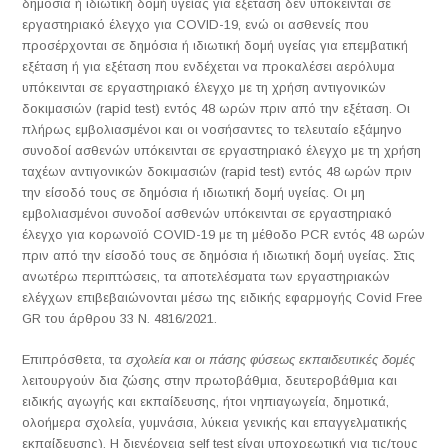
δημόσια ή ιδιωτική δομή υγείας για εξέταση δεν υπόκεινται σε
εργαστηριακό έλεγχο για COVID-19, ενώ οι ασθενείς που
προσέρχονται σε δημόσια ή ιδιωτική δομή υγείας για επεμβατική
εξέταση ή για εξέταση που ενδέχεται να προκαλέσει αερόλυμα
υπόκεινται σε εργαστηριακό έλεγχο με τη χρήση αντιγονικών
δοκιμασιών (rapid test) εντός 48 ωρών πριν από την εξέταση. Οι
πλήρως εμβολιασμένοι και οι νοσήσαντες το τελευταίο εξάμηνο
συνοδοί ασθενών υπόκεινται σε εργαστηριακό έλεγχο με τη χρήση
ταχέων αντιγονικών δοκιμασιών (rapid test) εντός 48 ωρών πριν
την είσοδό τους σε δημόσια ή ιδιωτική δομή υγείας. Οι μη
εμβολιασμένοι συνοδοί ασθενών υπόκεινται σε εργαστηριακό
έλεγχο για κορωνοϊό COVID-19 με τη μέθοδο PCR εντός 48 ωρών
πριν από την είσοδό τους σε δημόσια ή ιδιωτική δομή υγείας. Στις
ανωτέρω περιπτώσεις, τα αποτελέσματα των εργαστηριακών
ελέγχων επιβεβαιώνονται μέσω της ειδικής εφαρμογής Covid Free
GR του άρθρου 33 Ν. 4816/2021.
Επιπρόσθετα, τα
σχολεία και οι πάσης φύσεως εκπαιδευτικές δομές
λειτουργούν δια ζώσης στην πρωτοβάθμια, δευτεροβάθμια και
ειδικής αγωγής και εκπαίδευσης, ήτοι νηπιαγωγεία, δημοτικά,
ολοήμερα σχολεία, γυμνάσια, λύκεια γενικής και επαγγελματικής
εκπαίδευσης). Η διενέργεια self test είναι υποχρεωτική για τις/τους